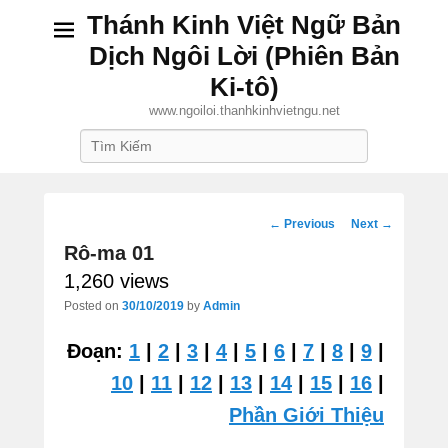
Thánh Kinh Việt Ngữ Bản
Dịch Ngôi Lời (Phiên Bản
Ki-tô)
www.ngoiloi.thanhkinhvietngu.net
Search
Post
←
Previous
Next
→
Rô-ma 01
navigation
1,260 views
Posted on
30/10/2019
by
Admin
Đoạn:
1
|
2
|
3
|
4
|
5
|
6
|
7
|
8
|
9
|
10
|
11
|
12
|
13
|
14
|
15
|
16
|
Phần Giới Thiệu