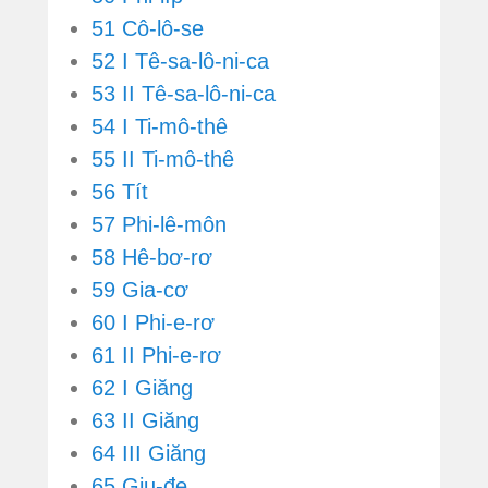
51 Cô-lô-se
52 I Tê-sa-lô-ni-ca
53 II Tê-sa-lô-ni-ca
54 I Ti-mô-thê
55 II Ti-mô-thê
56 Tít
57 Phi-lê-môn
58 Hê-bơ-rơ
59 Gia-cơ
60 I Phi-e-rơ
61 II Phi-e-rơ
62 I Giăng
63 II Giăng
64 III Giăng
65 Giu-đe