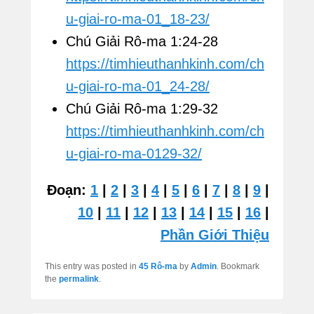
u-giai-ro-ma-01_18-23/
Chú Giải Rô-ma 1:24-28
https://timhieuthanhkinh.com/ch
u-giai-ro-ma-01_24-28/
Chú Giải Rô-ma 1:29-32
https://timhieuthanhkinh.com/ch
u-giai-ro-ma-0129-32/
Đoạn:
1
|
2
|
3
|
4
|
5
|
6
|
7
|
8
|
9
|
10
|
11
|
12
|
13
|
14
|
15
|
16
|
Phần Giới Thiệu
This entry was posted in
45 Rô-ma
by
Admin
. Bookmark
the
permalink
.