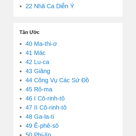
22 Nhã Ca Diễn Ý
Tân Ước
40 Ma-thi-ơ
41 Mác
42 Lu-ca
43 Giăng
44 Công Vụ Các Sứ Đồ
45 Rô-ma
46 I Cô-rinh-tô
47 II Cô-rinh-tô
48 Ga-la-ti
49 Ê-phê-sô
50 Phi-líp