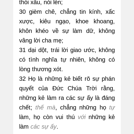
thói xấu, nói lén;
30 gièm chê, chẳng tin kính, xấc
xược, kiêu ngạo, khoe khoang,
khôn khéo về sự làm dữ, không
vâng lời cha mẹ;
31 dại dột, trái lời giao ước, không
có tình nghĩa tự nhiên, không có
lòng thương xót.
32 Họ là những kẻ biết rõ sự phán
quyết của Đức Chúa Trời rằng,
những kẻ làm ra các sự ấy là đáng
chết;
thế mà
, chẳng những họ
tự
làm, họ còn vui thú
với
những kẻ
làm
các sự ấy
.