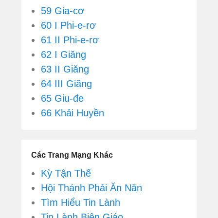
59 Gia-cơ
60 I Phi-e-rơ
61 II Phi-e-rơ
62 I Giăng
63 II Giăng
64 III Giăng
65 Giu-đe
66 Khải Huyền
Các Trang Mạng Khác
Kỳ Tận Thế
Hội Thánh Phải Ăn Năn
Tìm Hiểu Tin Lành
Tin Lành Biện Giáo