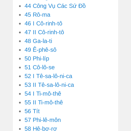
44 Công Vụ Các Sứ Đồ
45 Rô-ma
46 I Cô-rinh-tô
47 II Cô-rinh-tô
48 Ga-la-ti
49 Ê-phê-sô
50 Phi-líp
51 Cô-lô-se
52 I Tê-sa-lô-ni-ca
53 II Tê-sa-lô-ni-ca
54 I Ti-mô-thê
55 II Ti-mô-thê
56 Tít
57 Phi-lê-môn
58 Hê-bơ-rơ