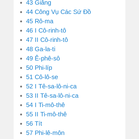
43 Giăng
44 Công Vụ Các Sứ Đồ
45 Rô-ma
46 I Cô-rinh-tô
47 II Cô-rinh-tô
48 Ga-la-ti
49 Ê-phê-sô
50 Phi-líp
51 Cô-lô-se
52 I Tê-sa-lô-ni-ca
53 II Tê-sa-lô-ni-ca
54 I Ti-mô-thê
55 II Ti-mô-thê
56 Tít
57 Phi-lê-môn