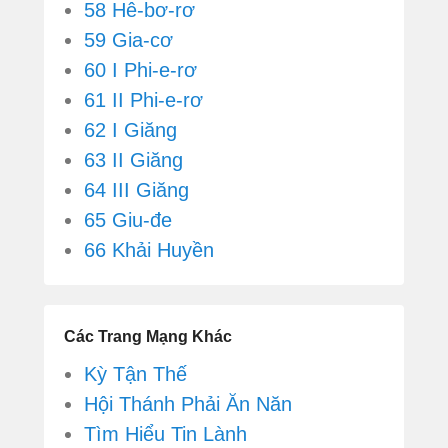
58 Hê-bơ-rơ
59 Gia-cơ
60 I Phi-e-rơ
61 II Phi-e-rơ
62 I Giăng
63 II Giăng
64 III Giăng
65 Giu-đe
66 Khải Huyền
Các Trang Mạng Khác
Kỳ Tận Thế
Hội Thánh Phải Ăn Năn
Tìm Hiểu Tin Lành