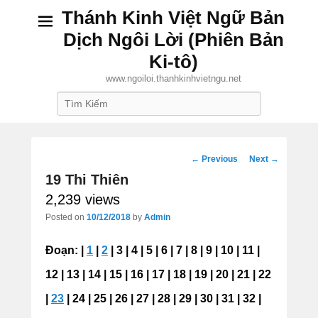
Thánh Kinh Việt Ngữ Bản
Dịch Ngôi Lời (Phiên Bản
Ki-tô)
www.ngoiloi.thanhkinhvietngu.net
Search
Post
←
Previous
Next
→
19 Thi Thiên
navigation
2,239 views
Posted on
10/12/2018
by
Admin
Đoạn: |
1
|
2
| 3 | 4 | 5 | 6 | 7 | 8 | 9 | 10 | 11 |
12 | 13 | 14 | 15 | 16 | 17 | 18 | 19 | 20 | 21 | 22
|
23
| 24 | 25 | 26 | 27 | 28 | 29 | 30 | 31 | 32 |