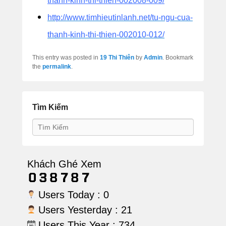
thanh-kinh-thi-thien-002008-009/
http://www.timhieutinlanh.net/tu-ngu-cua-
thanh-kinh-thi-thien-002010-012/
This entry was posted in
19 Thi Thiên
by
Admin
. Bookmark
the
permalink
.
Tìm Kiếm
Search
Khách Ghé Xem
Users Today : 0
Users Yesterday : 21
Users This Year : 734