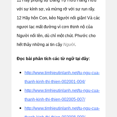
11 Hãy phụng sự Đấng Tự Hữu Hằng Hữu
với sự kính sợ, và mừng rỡ với sự run rẩy.
12 Hãy hôn Con, kẻo Người nổi giận! Và các
ngươi lạc mất đường vì cơn thịnh nộ của
Người nổi lên, dù chỉ một chút. Phước cho
hết thảy những ai tin cậy
Người
.
Đọc bài phân tích các từ ngữ tại đây:
http://www.timhieutinlanh.net/tu-ngu-cua-
thanh-kinh-thi-thien-002001-004/
http://www.timhieutinlanh.net/tu-ngu-cua-
thanh-kinh-thi-thien-002005-007/
http://www.timhieutinlanh.net/tu-ngu-cua-