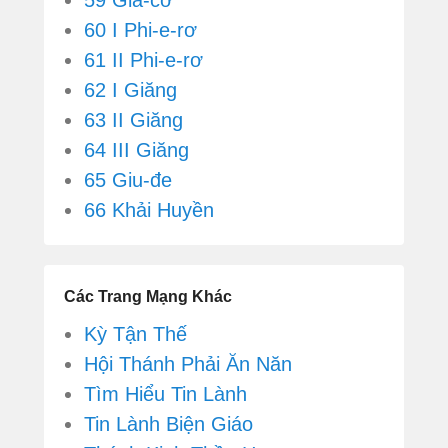
59 Gia-cơ
60 I Phi-e-rơ
61 II Phi-e-rơ
62 I Giăng
63 II Giăng
64 III Giăng
65 Giu-đe
66 Khải Huyền
Các Trang Mạng Khác
Kỳ Tận Thế
Hội Thánh Phải Ăn Năn
Tìm Hiểu Tin Lành
Tin Lành Biện Giáo