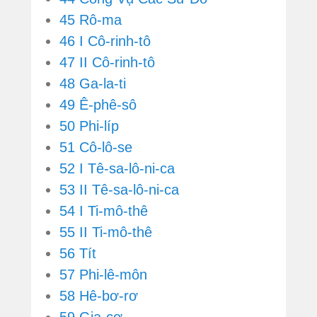
45 Rô-ma
46 I Cô-rinh-tô
47 II Cô-rinh-tô
48 Ga-la-ti
49 Ê-phê-sô
50 Phi-líp
51 Cô-lô-se
52 I Tê-sa-lô-ni-ca
53 II Tê-sa-lô-ni-ca
54 I Ti-mô-thê
55 II Ti-mô-thê
56 Tít
57 Phi-lê-môn
58 Hê-bơ-rơ