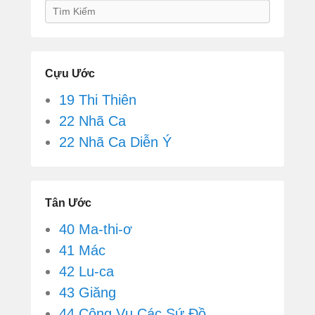
Search
Cựu Ước
19 Thi Thiên
22 Nhã Ca
22 Nhã Ca Diễn Ý
Tân Ước
40 Ma-thi-ơ
41 Mác
42 Lu-ca
43 Giăng
44 Công Vụ Các Sứ Đồ