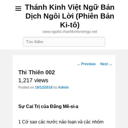
Thánh Kinh Việt Ngữ Bản
Dịch Ngôi Lời (Phiên Bản
Ki-tô)
www.ngoiloi.thanhkinhvietngu.net
Search
Post
←
Previous
Next
→
Thi Thiên 002
navigation
1,217 views
Posted on
18/12/2018
by
Admin
Sự Cai Trị của Đấng Mê-si-a
1 Cớ sao các nước náo loạn và các nhóm